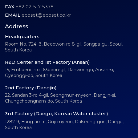
FAX
+82 02-517-5378
EMAIL
ecoset@ecoset.co.kr
Address
Headquarters
Room No. 724, 8, Beobwon-ro 8-gil, Songpa-gu, Seoul,
South Korea
R&D Center and 1st Factory (Ansan)
15, Emtibeui 1-ro 163beon-gil, Danwon-gu, Ansan-si,
Gyeonggi-do, South Korea
2nd Factory (Dangjin)
22, Sandan 3-ro 4-gil, Seongmun-myeon, Dangjin-si,
Chungcheongnam-do, South Korea
3rd Factory (Daegu, Korean Water cluster)
1282-9, Eung-am-ri, Guji-myeon, Dalseong-gun, Daegu,
South Korea